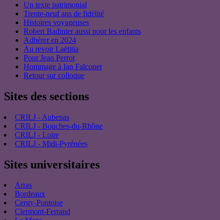
Un texte patrimonial
Trente-neuf ans de fidélité
Histoires voyageuses
Robert Badinter aussi pour les enfants
Adhérer en 2024
Au revoir Laëtitia
Pour Jean Perrot
Hommage à Ian Falconer
Retour sur colloque
Sites des sections
CRILJ - Aubenas
CRILJ - Bouches-du-Rhône
CRILJ - Loire
CRILJ - Midi-Pyrénées
Sites universitaires
Arras
Bordeaux
Cergy-Pontoise
Clermont-Ferrand