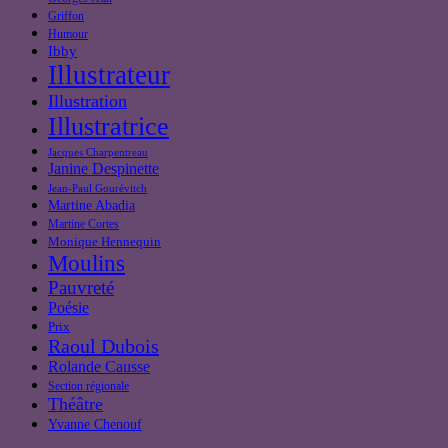
Griffon
Humour
Ibby
Illustrateur
Illustration
Illustratrice
Jacques Charpentreau
Janine Despinette
Jean-Paul Gourévitch
Martine Abadia
Martine Cortes
Monique Hennequin
Moulins
Pauvreté
Poésie
Prix
Raoul Dubois
Rolande Causse
Section régionale
Théâtre
Yvanne Chenouf