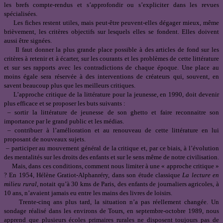
les brefs compte-rendus et s’approfondir ou s’expliciter dans les revues
spécialisées.
Les fiches restent utiles, mais peut-être peuvent-elles dégager mieux, même
brièvement, les critères objectifs sur lesquels elles se fondent. Elles doivent
aussi être signées.
Il faut donner la plus grande place possible à des articles de fond sur les
critères à retenir et à écarter, sur les courants et les problèmes de cette littérature
et sur ses rapports avec les contradictions de chaque époque. Une place au
moins égale sera réservée à des interventions de créateurs qui, souvent, en
savent beaucoup plus que les meilleurs critiques.
L’approche critique de la littérature pour la jeunesse, en 1990,
doit devenir
plus efficace et se proposer les buts suivants :
– sortir la littérature de jeunesse de son ghetto et faire reconnaitre son
importance par le grand public et les médias.
– contribuer à l’amélioration et au renouveau de cette littérature en lui
proposant de nouveaux sujets.
– participer au mouvement général de la critique et, par ce biais, à l’évolution
des mentalités sur les droits des enfants et sur le sens même de notre civilisation.
Mais, dans ces conditions, comment nous limiter à une « approche critique »
? En 1954, Hélène Gratiot-Alphanréry, dans son étude classique
La lecture en
milieu rural
, notait qu’à 30 kms de Paris, des enfants de journaliers agricoles, à
10 ans, n’avaient jamais eu entre les mains des livres de loisirs.
Trente-cinq ans plus tard, la situation n’a pas réellement changée. Un
sondage réalisé dans les environs de Tours, en septembre-octobre 1989, nous
apprend que plusieurs écoles primaires rurales ne disposent toujours pas de