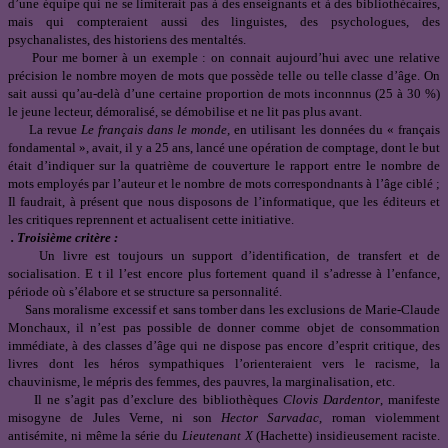
d’une équipe qui ne se limiterait pas à des enseignants et à des bibliothécaires,
mais qui compteraient aussi des linguistes, des psychologues, des
psychanalistes, des historiens des mentaltés.
Pour me borner à un exemple : on connait aujourd’hui avec une relative
précision le nombre moyen de mots que possède telle ou telle classe d’âge. On
sait aussi qu’au-delà d’une certaine proportion de mots inconnnus (25 à 30 %)
le jeune lecteur, démoralisé, se démobilise et ne lit pas plus avant.
La revue
Le français dans le monde,
en utilisant les données du « français
fondamental », avait, il y a 25 ans, lancé une opération de comptage, dont le but
était d’indiquer sur la quatrième de couverture le rapport entre le nombre de
mots employés par l’auteur et le nombre de mots correspondnants à l’âge ciblé ;
Il faudrait, à présent que nous disposons de l’informatique, que les éditeurs et
les critiques reprennent et actualisent cette initiative.
. Troisième critère :
Un livre est toujours un support d’identification, de transfert et de
socialisation. E t il l’est encore plus fortement quand il s’adresse à l’enfance,
période où s’élabore et se structure sa personnalité.
Sans moralisme excessif et sans tomber dans les exclusions de Marie-Claude
Monchaux, il n’est pas possible de donner comme objet de consommation
immédiate, à des classes d’âge qui ne dispose pas encore d’esprit critique, des
livres dont les héros sympathiques l’orienteraient vers le racisme, la
chauvinisme, le mépris des femmes, des pauvres, la marginalisation, etc.
Il ne s’agit pas d’exclure des bibliothèques
Clovis Dardentor
, manifeste
misogyne de Jules Verne, ni son
Hector Sarvadac
, roman violemment
antisémite, ni même la série du
Lieutenant X
(Hachette) insidieusement raciste.