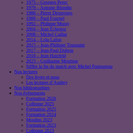
1975 – Georges Perec
1979 – Antoine Blondin
1986 – Pierre Desproges
1988 – Paul Fournel
1992 – Philippe Muray
2004 – Jean Échenoz
2008 – Michel Caillat
2014 – Lola Lafon
2015 – Jean-Philippe Toussaint
2017 – Jean-Paul Dubois
2018 – Jean Hatzfeld
2023 – Guillaume Meurisse
Siffler la fin du match avec Michel Pastoureau
Nos lectures
Des livres et nous
Les lectures d’Audrey
Nos bibliographies
Nos évènements
Formation 2026
Colloque 2025
Formation 2025
Formation 2024
Moulins 2023
Formation 2023
Colloque 2023