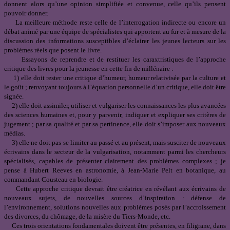
donnent alors qu’une opinion simplifiée et convenue, celle qu’ils pensent
pouvoir donner.
La meilleure méthode reste celle de l’interrogation indirecte ou encore un
débat animé par une équipe de spécialistes qui apportent au fur et à mesure de la
discussion des informations susceptibles d’éclairer les jeunes lecteurs sur les
problèmes réels que posent le livre.
Essayons de reprendre et de restituer les caraxtristiques de l’approche
critique des livres pour la jeunesse en cette fin de millénaire :
1) elle doit rester une critique d’humeur, humeur relativisée par la culture et
le goût ; renvoyant toujours à l’équation personnelle d’un critique, elle doit être
signée.
2) elle doit assimiler, utiliser et vulgariser les connaissances les plus avancées
des sciences humaines et, pour y parvenir, indiquer et expliquer ses critères de
jugement ; par sa qualité et par sa pertinence, elle doit s’imposer aux nouveaux
médias.
3) elle ne doit pas se limiter au passé et au présent, mais susciter de nouveaux
écrivains dans le secteur de la vulgarisation, notamment parmi les chercheurs
spécialisés, capables de présenter clairement des problèmes complexes ; je
pense à Hubert Reeves en astronomie, à Jean-Marie Pelt en botanique, au
commandant Cousteau en biologie.
Cette approche critique devrait être créatrice en révélant aux écrivains de
nouveaux sujets, de nouvelles sources d’inspiration : défense de
l’environnement, solutions nouvelles aux problèmes posés par l’accroissement
des divorces, du chômage, de la misère du Tiers-Monde, etc.
Ces trois orientations fondamentales doivent être présentes, en filigrane, dans