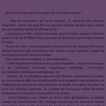
Qu’est-ce qu’une approche critique des livres pour enfants ?
Telle est la question qui m’est proposée. J’y ajouterai une précision
temporelle : qu’est, que peut être une approche critique des livres pour enfants
dans ces dernières années du XXème siècle ?
La question, en effet, n’aurait ni le même sens ni la même réponse si elle était
posée à la fin du XVIIIème siècle, au temps du duumvirat Jules Verne-Comtesse
de Ségur.
Il nous faut donc, comme préalable à la question posée, indiquer brièvement
quelques données qui caractérisent notre temps et dont l’approche critique du
livre pour la jeunesse doit tenir compte.
Voici celles qui me semblent les plus importantes :
1) Développement tumultueux des sciences humaines : histoire économique
et des mentalités, sociologie, linguistique, sémiologie, psychologie,
psychanalyse, ethnologie, anthropologie, etc.
Chacune de ses disciplines apportent des éléments importants sur l’enfant,
sur son évolution affective et intellectuelle dans le passé et dans le présent, sur
l’influence qu’exercent sur cette évolution, sa famille, son milieu, la société où
il vit. Ces éléments nouveaux, les critiques des livres pour enfants devraient
normalement les connaitre, les assimiler et les utiliser.
2) La littérature pour enfants est encore assez généralement considérée
comme une sous-littérature. On s’interroge toujours sur son statut et la critique
pour enfants, bien qu’elle ait gagné des positions depuis 15 ans, reste rapide et