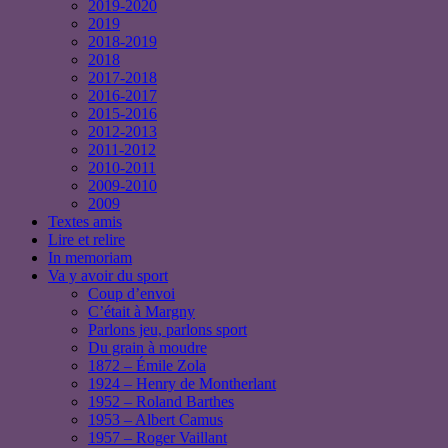
2019-2020
2019
2018-2019
2018
2017-2018
2016-2017
2015-2016
2012-2013
2011-2012
2010-2011
2009-2010
2009
Textes amis
Lire et relire
In memoriam
Va y avoir du sport
Coup d’envoi
C’était à Margny
Parlons jeu, parlons sport
Du grain à moudre
1872 – Émile Zola
1924 – Henry de Montherlant
1952 – Roland Barthes
1953 – Albert Camus
1957 – Roger Vaillant