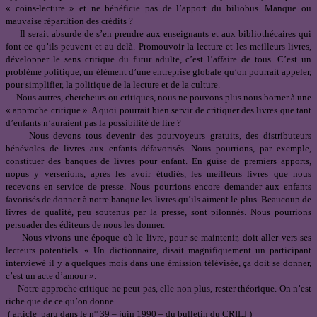
« coins-lecture » et ne bénéficie pas de l’apport du biliobus. Manque ou
mauvaise répartition des crédits ?
Il serait absurde de s’en prendre aux enseignants et aux bibliothécaires qui
font ce qu’ils peuvent et au-delà. Promouvoir la lecture et les meilleurs livres,
développer le sens critique du futur adulte, c’est l’affaire de tous. C’est un
problème politique, un élément d’une entreprise globale qu’on pourrait appeler,
pour simplifier, la politique de la lecture et de la culture.
Nous autres, chercheurs ou critiques, nous ne pouvons plus nous borner à une
« approche critique ». A quoi pourrait bien servir de critiquer des livres que tant
d’enfants n’auraient pas la possibilité de lire ?
Nous devons tous devenir des pourvoyeurs gratuits, des distributeurs
bénévoles de livres aux enfants défavorisés. Nous pourrions, par exemple,
constituer des banques de livres pour enfant. En guise de premiers apports,
nopus y verserions, après les avoir étudiés, les meilleurs livres que nous
recevons en service de presse. Nous pourrions encore demander aux enfants
favorisés de donner à notre banque les livres qu’ils aiment le plus. Beaucoup de
livres de qualité, peu soutenus par la presse, sont pilonnés. Nous pourrions
persuader des éditeurs de nous les donner.
Nous vivons une époque où le livre, pour se maintenir, doit aller vers ses
lecteurs potentiels. « Un dictionnaire, disait magnifiquement un participant
interviewé il y a quelques mois dans une émission télévisée, ça doit se donner,
c’est un acte d’amour ».
Notre approche critique ne peut pas, elle non plus, rester théorique. On n’est
riche que de ce qu’on donne.
( article paru dans le n° 39 – juin 1990 – du bulletin du CRILJ )