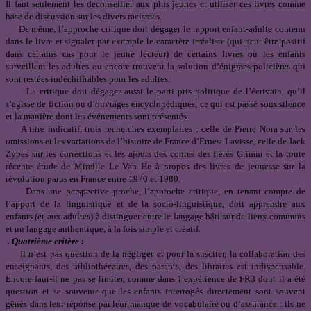
Il faut seulement les déconseiller aux plus jeunes et utiliser ces livres comme
base de discussion sur les divers racismes.
De même, l’approche critique doit dégager le rapport enfant-adulte contenu
dans le livre et signaler par exemple le caractère irréaliste (qui peut être positif
dans certains cas pour le jeune lecteur) de certains livres où les enfants
surveillent les adultes ou encore trouvent la solution d’énigmes policières qui
sont restées indéchiffrables pour les adultes.
La critique doit dégager aussi le parti pris politique de l’écrivain, qu’il
s’agisse de fiction ou d’ouvrages encyclopédiques, ce qui est passé sous silence
et la manière dont les événements sont présentés.
A titre indicatif, trois recherches exemplaires : celle de Pierre Nora sur les
omissions et les variations de l’histoire de France d’Ernest Lavisse, celle de Jack
Zypes sur les corrections et les ajouts des contes des frères Grimm et la toute
récente étude de Mireille Le Van Ho à propos des livres de jeunesse sur la
révolution parus en France entre 1970 et 1980.
Dans une perspective proche, l’approche critique, en tenant compte de
l’apport de la linguistique et de la socio-linguistique, doit apprendre aux
enfants (et aux adultes) à distinguer entre le langage bâti sur de lieux communs
et un langage authentique, à la fois simple et créatif.
. Quatrième critère :
Il n’est pas question de la négliger et pour la susciter, la collaboration des
enseignants, des bibliothécaires, des parents, des libraires est indispensable.
Encore faut-il ne pas se limiter, comme dans l’expérience de FR3 dont il a été
question et se souvenir que les enfants interrogés directement sont souvent
gênés dans leur réponse par leur manque de vocabulaire ou d’assurance : ils ne