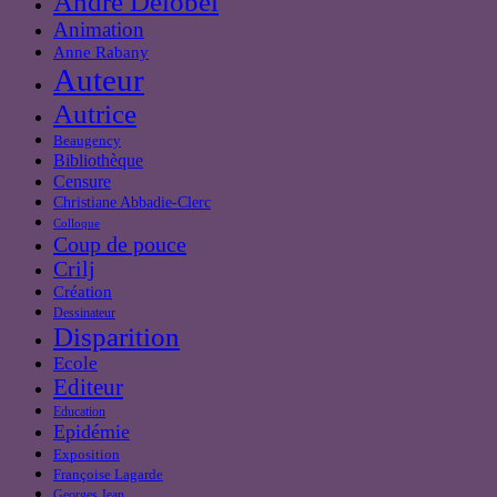
André Delobel
Animation
Anne Rabany
Auteur
Autrice
Beaugency
Bibliothèque
Censure
Christiane Abbadie-Clerc
Colloque
Coup de pouce
Crilj
Création
Dessinateur
Disparition
Ecole
Editeur
Education
Epidémie
Exposition
Françoise Lagarde
Georges Jean