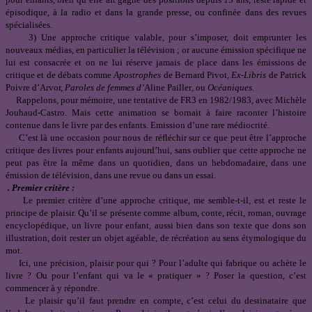
épisodique, à la radio et dans la grande presse, ou confinée dans des revues
spécialisées.
3) Une approche critique valable, pour s’imposer, doit emprunter les
nouveaux médias, en particulier la télévision ; or aucune émission spécifique ne
lui est consacrée et on ne lui réserve jamais de place dans les émissions de
critique et de débats comme
Apostrophes
de Bernard Pivot,
Ex-Libris
de
Patrick
Poivre d’Arvor,
Paroles de femmes d’
Aline Pailler
,
ou
Océaniques.
Rappelons, pour mémoire, une tentative de FR3 en 1982/1983, avec Michèle
Jouhaud-Castro. Mais cette animation se bornait à faire raconter l’histoire
contenue dans le livre par des enfants. Emission d’une rare médiocrité.
C’est là une occasion pour nous de réfléchir sur ce que peut être l’approche
critique des livres pour enfants aujourd’hui, sans oublier que cette approche ne
peut pas être la même dans un quotidien, dans un hebdomadaire, dans une
émission de télévision, dans une revue ou dans un essai.
. Premier critère :
Le premier critère d’une approche critique, me semble-t-il, est et reste le
principe de plaisir. Qu’il se présente comme album, conte, récit, roman, ouvrage
encyclopédique, un livre pour enfant, aussi bien dans son texte que dons son
illustration, doit rester un objet agéable, de récréation au sens étymologique du
mot.
Ici, une précision, plaisir pour qui ? Pour l’adulte qui fabrique ou achète le
livre ? Ou pour l’enfant qui va le « pratiquer » ? Poser la question, c’est
commencer à y répondre.
Le plaisir qu’il faut prendre en compte, c’est celui du destinataire que