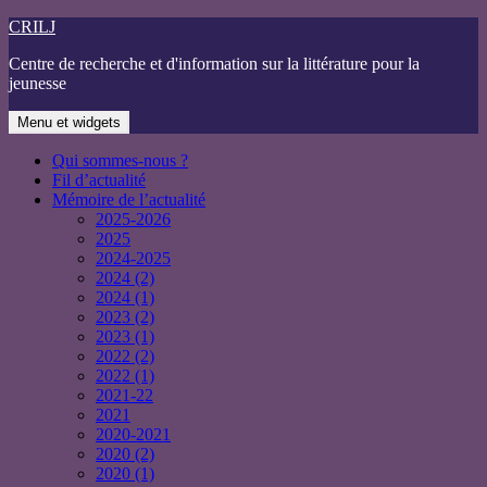
Aller
CRILJ
au
Centre de recherche et d'information sur la littérature pour la
contenu
jeunesse
Menu et widgets
Qui sommes-nous ?
Fil d’actualité
Mémoire de l’actualité
2025-2026
2025
2024-2025
2024 (2)
2024 (1)
2023 (2)
2023 (1)
2022 (2)
2022 (1)
2021-22
2021
2020-2021
2020 (2)
2020 (1)