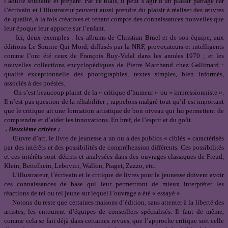
l’adulte souhaite et prépare. Par ce biais, il peut s’agir d’un plaisir partagé car
l’écrivain et l’illustrateur peuvent aussi prendre du plaisir à réaliser des œuvres
de qualité, à la fois créatives et tenant compte des connaissances nouvelles que
leur époque leur apporte sur l’enfant.
Ici, deux exemples : les albums de Christian Bruel et de son équipe, aux
éditions Le Sourire Qui Mord, diffusés par la NRF, provocateurs et intelligents
comme l’ont été ceux de François Ruy-Vidal dans les années 1970 ; et les
nouvelles collections encyclopédiques de Pierre Marchand chez Gallimard :
qualité exceptionnelle des photographies, textes simples, bien informés,
associés à des poésies.
On s’est beaucoup plaint de la « critique d’humeur » ou « impressionniste ».
Il n’est pas question de la réhabiliter ; rappelons malgré tout qu’il est important
que le critique ait une formation artistique de bon niveau qui lui permettent de
comprendre et d’aider les innovations. En bref, de l’esprit et du goût.
. Deuxième critère :
Œuvre d’art, le livre de jeunesse a un ou a des publics « ciblés » caractérisés
par des intérêts et des possibilités de compréhension différents. Ces possibilités
et ces intérêts sont décrits et analysées dans des ouvrages classiques de Freud,
Klein, Bettelhein, Lebovici, Wallon, Piaget, Zazzo, etc.
L’illustrateur, l’écrivain et le critique de livres pour la jeunesse doivent avoir
ces connaissances de base qui leur permettront de mieux interprêter les
réactions de tel ou tel jeune sur lequel l’ouvrage a été « essayé ».
Notons du reste que certaines maisons d’édition, sans attenter à la liberté des
artistes, les entourent d’équipes de conseillers spécialisés. Il faut de même,
comme cela se fait déjà dans certaines revues, que l’approche critique soit celle