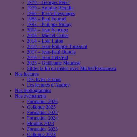
1975 – Georges Perec
1979 – Antoine Blondin
1986 – Pierre Desproges
1988 – Paul Fournel
1992 – Philippe Muray
2004 – Jean Échenoz
2008 – Michel Caillat
2014 – Lola Lafon
2015 – Jean-Philippe Toussaint
2017 – Jean-Paul Dubois
2018 – Jean Hatzfeld
2023 – Guillaume Meurisse
Siffler la fin du match avec Michel Pastoureau
Nos lectures
Des livres et nous
Les lectures d’Audrey
Nos bibliographies
Nos évènements
Formation 2026
Colloque 2025
Formation 2025
Formation 2024
Moulins 2023
Formation 2023
Colloque 2023