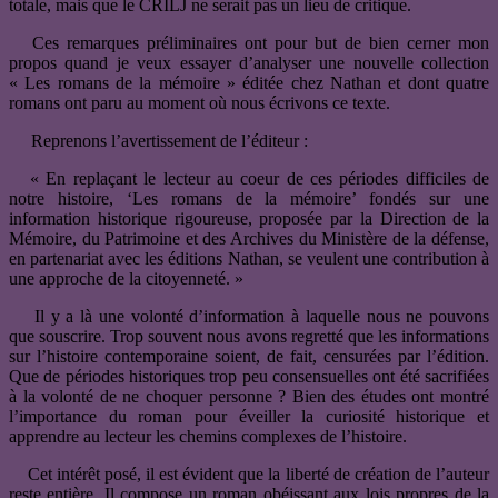
totale, mais que le CRILJ ne serait pas un lieu de critique.
Ces remarques préliminaires ont pour but de bien cerner mon
propos quand je veux essayer d’analyser une nouvelle collection
« Les romans de la mémoire » éditée chez Nathan et dont quatre
romans ont paru au moment où nous écrivons ce texte.
Reprenons l’avertissement de l’éditeur :
« En replaçant le lecteur au coeur de ces périodes difficiles de
notre histoire, ‘Les romans de la mémoire’ fondés sur une
information historique rigoureuse, proposée par la Direction de la
Mémoire, du Patrimoine et des Archives du Ministère de la défense,
en partenariat avec les éditions Nathan, se veulent une contribution à
une approche de la citoyenneté. »
Il y a là une volonté d’information à laquelle nous ne pouvons
que souscrire. Trop souvent nous avons regretté que les informations
sur l’histoire contemporaine soient, de fait, censurées par l’édition.
Que de périodes historiques trop peu consensuelles ont été sacrifiées
à la volonté de ne choquer personne ? Bien des études ont montré
l’importance du roman pour éveiller la curiosité historique et
apprendre au lecteur les chemins complexes de l’histoire.
Cet intérêt posé, il est évident que la liberté de création de l’auteur
reste entière. Il compose un roman obéissant aux lois propres de la