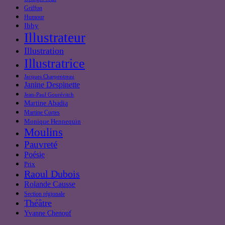
Griffon
Humour
Ibby
Illustrateur
Illustration
Illustratrice
Jacques Charpentreau
Janine Despinette
Jean-Paul Gourévitch
Martine Abadia
Martine Cortes
Monique Hennequin
Moulins
Pauvreté
Poésie
Prix
Raoul Dubois
Rolande Causse
Section régionale
Théâtre
Yvanne Chenouf