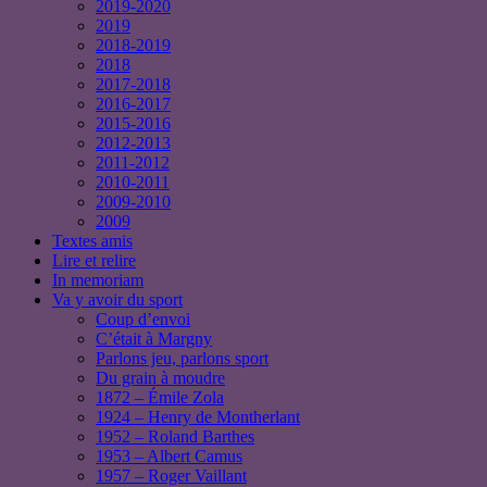
2019-2020
2019
2018-2019
2018
2017-2018
2016-2017
2015-2016
2012-2013
2011-2012
2010-2011
2009-2010
2009
Textes amis
Lire et relire
In memoriam
Va y avoir du sport
Coup d’envoi
C’était à Margny
Parlons jeu, parlons sport
Du grain à moudre
1872 – Émile Zola
1924 – Henry de Montherlant
1952 – Roland Barthes
1953 – Albert Camus
1957 – Roger Vaillant