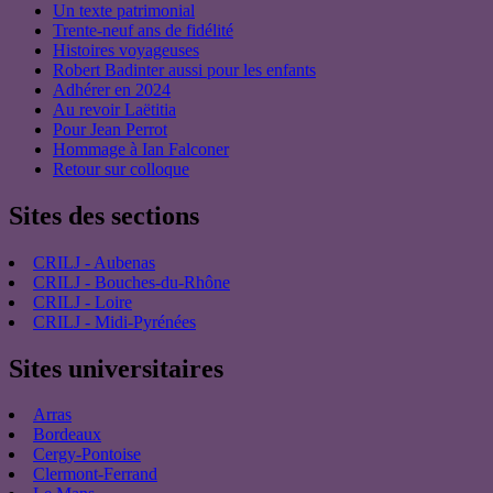
Un texte patrimonial
Trente-neuf ans de fidélité
Histoires voyageuses
Robert Badinter aussi pour les enfants
Adhérer en 2024
Au revoir Laëtitia
Pour Jean Perrot
Hommage à Ian Falconer
Retour sur colloque
Sites des sections
CRILJ - Aubenas
CRILJ - Bouches-du-Rhône
CRILJ - Loire
CRILJ - Midi-Pyrénées
Sites universitaires
Arras
Bordeaux
Cergy-Pontoise
Clermont-Ferrand