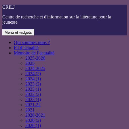
Aller
CRILJ
au
Centre de recherche et d'information sur la littérature pour la
contenu
jeunesse
Menu et widgets
Qui sommes-nous ?
Fil d’actualité
Mémoire de l’actualité
2025-2026
2025
2024-2025
2024 (2)
2024 (1)
2023 (2)
2023 (1)
2022 (2)
2022 (1)
2021-22
2021
2020-2021
2020 (2)
2020 (1)