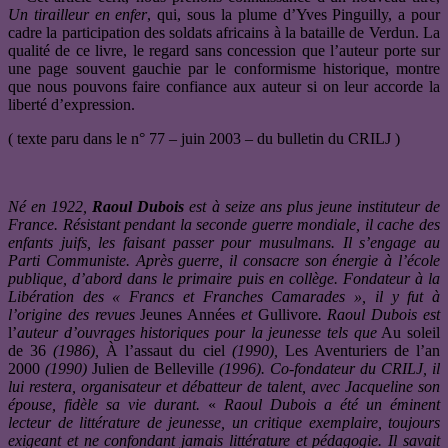
Un tirailleur en enfer
, qui, sous la plume d’Yves Pinguilly, a pour
cadre la participation des soldats africains à la bataille de Verdun. La
qualité de ce livre, le regard sans concession que l’auteur porte sur
une page souvent gauchie par le conformisme historique, montre
que nous pouvons faire confiance aux auteur si on leur accorde la
liberté d’expression.
( texte paru dans le n° 77 – juin 2003 – du bulletin du CRILJ )
Né en 1922,
Raoul Dubois
est à seize ans plus jeune instituteur de
France. Résistant pendant la seconde guerre mondiale, il cache des
enfants juifs, les faisant passer pour musulmans. Il s’engage au
Parti Communiste. Après guerre, il consacre son énergie à l’école
publique, d’abord dans le primaire puis en collège. Fondateur à la
Libération des « Francs et Franches Camarades », il y fut à
l’origine des revues
Jeunes Années
et
Gullivore
. Raoul Dubois est
l’
auteur d’ouvrages historiques pour la jeunesse tels que
Au soleil
de 36
(1986),
À l’assaut du ciel
(1990)
,
Les Aventuriers de l’an
2000
(1990)
Julien de Belleville
(1996). Co-fondateur du CRILJ, il
lui restera, organisateur et débatteur de talent, avec Jacqueline son
épouse, fidèle sa vie durant.
«
Raoul Dubois a été un éminent
lecteur de littérature de jeunesse, un critique exemplaire, toujours
exigeant et ne confondant jamais littérature et pédagogie. Il savait