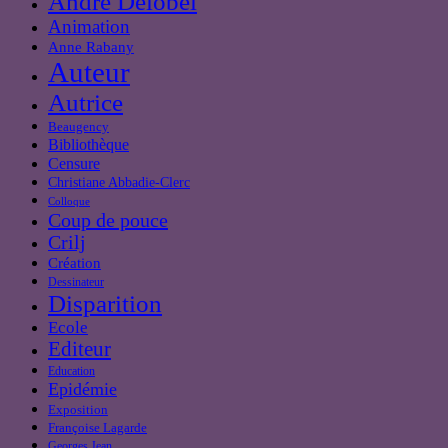
André Delobel
Animation
Anne Rabany
Auteur
Autrice
Beaugency
Bibliothèque
Censure
Christiane Abbadie-Clerc
Colloque
Coup de pouce
Crilj
Création
Dessinateur
Disparition
Ecole
Editeur
Education
Epidémie
Exposition
Françoise Lagarde
Georges Jean