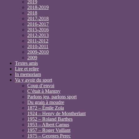
2019
2018-2019
2018
2017-2018
2016-2017
2015-2016
2012-2013
2011-2012
2010-2011
2009-2010
2009
Textes amis
Lire et relire
In memoriam
Va y avoir du sport
Coup d’envoi
C’était à Margny
Parlons jeu, parlons sport
Du grain à moudre
1872 – Émile Zola
1924 – Henry de Montherlant
1952 – Roland Barthes
1953 – Albert Camus
1957 – Roger Vaillant
1975 – Georges Perec