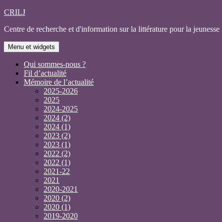
Aller
CRILJ
au
Centre de recherche et d'information sur la littérature pour la jeunesse
contenu
Menu et widgets
Qui sommes-nous ?
Fil d’actualité
Mémoire de l’actualité
2025-2026
2025
2024-2025
2024 (2)
2024 (1)
2023 (2)
2023 (1)
2022 (2)
2022 (1)
2021-22
2021
2020-2021
2020 (2)
2020 (1)
2019-2020