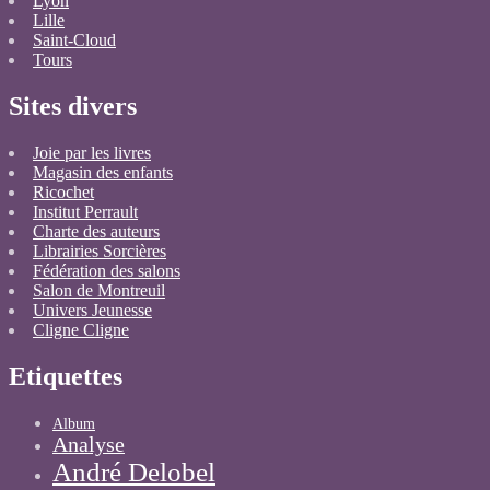
Lyon
Lille
Saint-Cloud
Tours
Sites divers
Joie par les livres
Magasin des enfants
Ricochet
Institut Perrault
Charte des auteurs
Librairies Sorcières
Fédération des salons
Salon de Montreuil
Univers Jeunesse
Cligne Cligne
Etiquettes
Album
Analyse
André Delobel