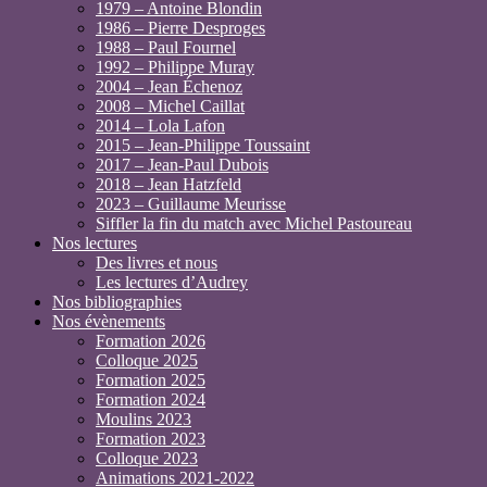
1979 – Antoine Blondin
1986 – Pierre Desproges
1988 – Paul Fournel
1992 – Philippe Muray
2004 – Jean Échenoz
2008 – Michel Caillat
2014 – Lola Lafon
2015 – Jean-Philippe Toussaint
2017 – Jean-Paul Dubois
2018 – Jean Hatzfeld
2023 – Guillaume Meurisse
Siffler la fin du match avec Michel Pastoureau
Nos lectures
Des livres et nous
Les lectures d’Audrey
Nos bibliographies
Nos évènements
Formation 2026
Colloque 2025
Formation 2025
Formation 2024
Moulins 2023
Formation 2023
Colloque 2023
Animations 2021-2022