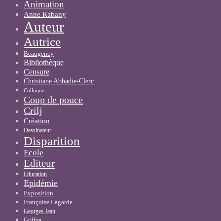
Animation
Anne Rabany
Auteur
Autrice
Beaugency
Bibliothèque
Censure
Christiane Abbadie-Clerc
Colloque
Coup de pouce
Crilj
Création
Dessinateur
Disparition
Ecole
Editeur
Education
Epidémie
Exposition
Françoise Lagarde
Georges Jean
Griffon