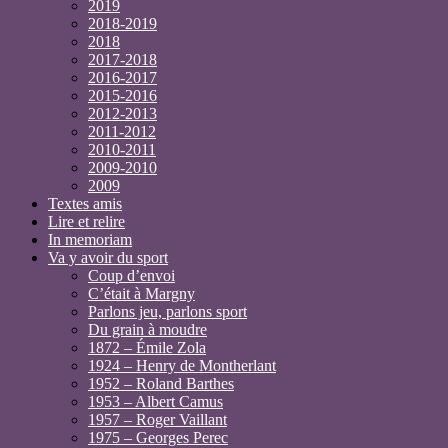
2019
2018-2019
2018
2017-2018
2016-2017
2015-2016
2012-2013
2011-2012
2010-2011
2009-2010
2009
Textes amis
Lire et relire
In memoriam
Va y avoir du sport
Coup d’envoi
C’était à Margny
Parlons jeu, parlons sport
Du grain à moudre
1872 – Émile Zola
1924 – Henry de Montherlant
1952 – Roland Barthes
1953 – Albert Camus
1957 – Roger Vaillant
1975 – Georges Perec