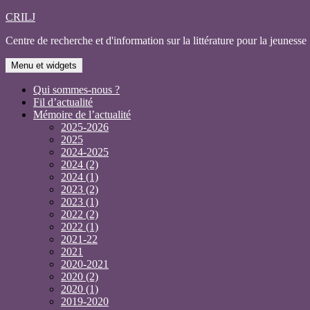
Aller
CRILJ
au
Centre de recherche et d'information sur la littérature pour la jeunesse
contenu
Menu et widgets
Qui sommes-nous ?
Fil d’actualité
Mémoire de l’actualité
2025-2026
2025
2024-2025
2024 (2)
2024 (1)
2023 (2)
2023 (1)
2022 (2)
2022 (1)
2021-22
2021
2020-2021
2020 (2)
2020 (1)
2019-2020