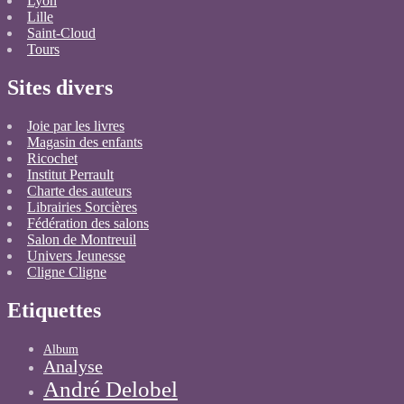
Lyon
Lille
Saint-Cloud
Tours
Sites divers
Joie par les livres
Magasin des enfants
Ricochet
Institut Perrault
Charte des auteurs
Librairies Sorcières
Fédération des salons
Salon de Montreuil
Univers Jeunesse
Cligne Cligne
Etiquettes
Album
Analyse
André Delobel