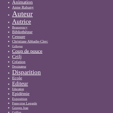
Animation
Anne Rabany
Auteur
Autrice
Beaugency
Bibliothèque
Censure
Christiane Abbadie-Clerc
Colloque
Coup de pouce
Crilj
Création
Dessinateur
Disparition
Ecole
Editeur
Education
Epidémie
Exposition
Françoise Lagarde
Georges Jean
Griffon