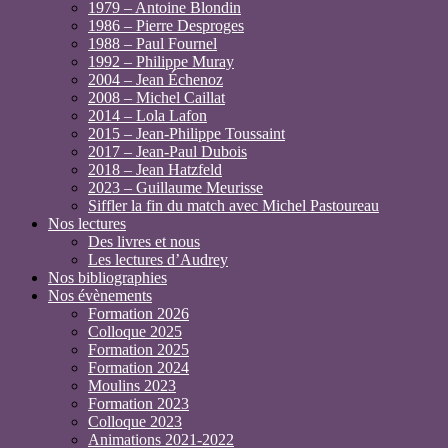
1979 – Antoine Blondin
1986 – Pierre Desproges
1988 – Paul Fournel
1992 – Philippe Muray
2004 – Jean Échenoz
2008 – Michel Caillat
2014 – Lola Lafon
2015 – Jean-Philippe Toussaint
2017 – Jean-Paul Dubois
2018 – Jean Hatzfeld
2023 – Guillaume Meurisse
Siffler la fin du match avec Michel Pastoureau
Nos lectures
Des livres et nous
Les lectures d’Audrey
Nos bibliographies
Nos évènements
Formation 2026
Colloque 2025
Formation 2025
Formation 2024
Moulins 2023
Formation 2023
Colloque 2023
Animations 2021-2022