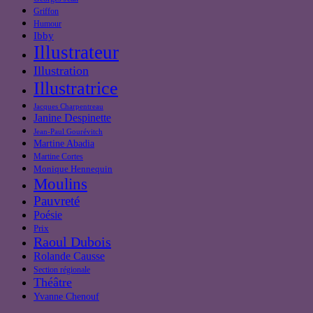
Griffon
Humour
Ibby
Illustrateur
Illustration
Illustratrice
Jacques Charpentreau
Janine Despinette
Jean-Paul Gourévitch
Martine Abadia
Martine Cortes
Monique Hennequin
Moulins
Pauvreté
Poésie
Prix
Raoul Dubois
Rolande Causse
Section régionale
Théâtre
Yvanne Chenouf