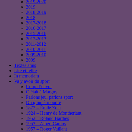
2019-2020
2019
2018-2019
2018
2017-2018
2016-2017
2015-2016
2012-2013
2011-2012
2010-2011
2009-2010
2009
Textes amis
Lire et relire
In memoriam
Va y avoir du sport
Coup d’envoi
C’était à Margny
Parlons jeu, parlons sport
Du grain à moudre
1872 – Émile Zola
1924 – Henry de Montherlant
1952 – Roland Barthes
1953 – Albert Camus
1957 – Roger Vaillant