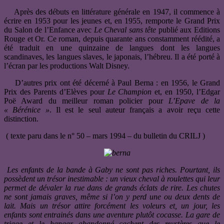
Après des débuts en littérature générale en 1947, il commence à
écrire en 1953 pour les jeunes et, en 1955, remporte le Grand Prix
du Salon de l’Enfance avec
Le Cheval sans
tête
publié aux Editions
Rouge et Or. Ce roman, depuis quarante ans constamment réédité, a
été traduit en une quinzaine de langues dont les langues
scandinaves, les langues slaves, le japonais, l’hébreu. Il a été porté à
l’écran par les productions Walt Disney.
D’autres prix ont été décerné à Paul Berna : en 1956, le Grand
Prix des Parents d’Elèves pour
Le Champion
et, en 1950, l’Edgar
Poë Award du meilleur roman policier pour
L’Epave de la
« Bérénice »
. Il est le seul auteur français a avoir reçu cette
distinction.
( texte paru dans le n° 50 – mars 1994 – du bulletin du CRILJ )
Les enfants de la bande à Gaby ne sont pas riches. Pourtant, ils
possèdent un trésor inestimable : un vieux cheval à roulettes qui leur
permet de dévaler la rue dans de grands éclats de rire. Les chutes
ne sont jamais graves, même si l’on y perd une ou deux dents de
lait. Mais un trésor attire forcément les voleurs et, un jour, les
enfants sont entrainés dans une aventure plutôt cocasse. La gare de
triage et le hangar abandonné cachent des mystères que le