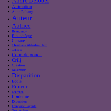
André Delobel
Animation
Anne Rabany
Auteur
Autrice
Beaugency
Bibliothèque
Censure
Christiane Abbadie-Clerc
Colloque
Coup de pouce
Crilj
Création
Dessinateur
Disparition
Ecole
Editeur
Education
Epidémie
Exposition
Françoise Lagarde
Georges Jean