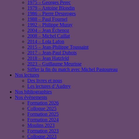
1975 – Georges Perec
1979 – Antoine Blondin
1986 – Pierre Desproges
1988 – Paul Fournel
1992 – Philippe Muray
2004 – Jean Échenoz
2008 – Michel Caillat
2014 – Lola Lafon
2015 – Jean-Philippe Toussaint
2017 – Jean-Paul Dubois
2018 – Jean Hatzfeld
2023 – Guillaume Meurisse
Siffler la fin du match avec Michel Pastoureau
Nos lectures
Des livres et nous
Les lectures d’Audrey
Nos bibliographies
Nos évènements
Formation 2026
Colloque 2025
Formation 2025
Formation 2024
Moulins 2023
Formation 2023
Colloque 2023