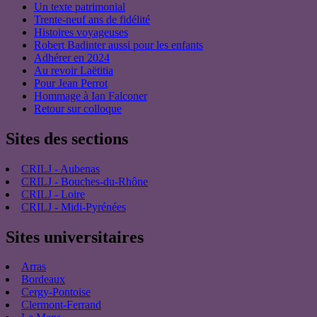
Un texte patrimonial
Trente-neuf ans de fidélité
Histoires voyageuses
Robert Badinter aussi pour les enfants
Adhérer en 2024
Au revoir Laëtitia
Pour Jean Perrot
Hommage à Ian Falconer
Retour sur colloque
Sites des sections
CRILJ - Aubenas
CRILJ - Bouches-du-Rhône
CRILJ - Loire
CRILJ - Midi-Pyrénées
Sites universitaires
Arras
Bordeaux
Cergy-Pontoise
Clermont-Ferrand