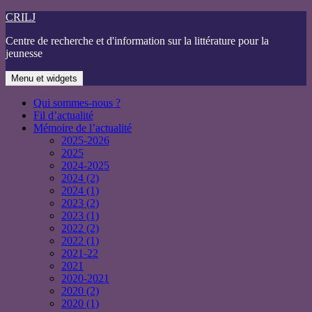
Aller
CRILJ
au
Centre de recherche et d'information sur la littérature pour la
contenu
jeunesse
Menu et widgets
Qui sommes-nous ?
Fil d’actualité
Mémoire de l’actualité
2025-2026
2025
2024-2025
2024 (2)
2024 (1)
2023 (2)
2023 (1)
2022 (2)
2022 (1)
2021-22
2021
2020-2021
2020 (2)
2020 (1)