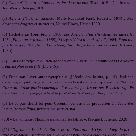
(4)
Conte n° 3 pour enfants de moins de trois ans
, Texte de Eugène Ionesco,
Jean-Pierre Delarge, 1976
(5)
Ah ! Si j’étais un monstre
, Marie-Raymond Farré, Hachette, 1979 ;
365
devinettes énigmes et menteries,
Muriel Bloch, Hatier, 1990
(6) Hachette
Le Loup blanc
, 1980,
Les Avatars d’un chercheur de querelle,
1981,
Pie, thon et python, 1988
), Rivages (
C’est à quel sujet ?
, 1984,
Papa n’a
pas le temps
, 1986,
Nom d’un chien
,
Porc de pêche et autres noms de bêtes
,
1985)
(7)
« On tient toujours du lieu dont on vient »,
écrit La Fontaine dans
La Souris
métamorphosée en fille
(Livre IX).
(8) Dans son livret autobiographique (L’école des loisirs, p. 10), Philippe
Corentin, en jardinier, décrit son amour de la nature par antiphrase : »
Philippe
Corentin n’aime pas la campagne. Il n’y aime pas les arbres. Il y en a trop. Ils
dénaturent le paysage, cachent la forêt et mettent des feuilles partout.
.. «
(9) Le corpus choisi ici pour Corentin concerne sa production à l’école des
loisirs, hormis
Papa, maman, ma sœur et moi
.
(10) « La Fontaine, l’homme qui aimait les fables », Pascale Bouhénic, 2020
(11)
L’Ogrionne
,
Plouf !
,
Le Roi et le roi
,
Patatras !
,
L’Ogre, le loup, la petite
fille et le gâteau, Mademoiselle Sauve-qui-peut
,
Tête à claques, ZZZZ… zzzz….