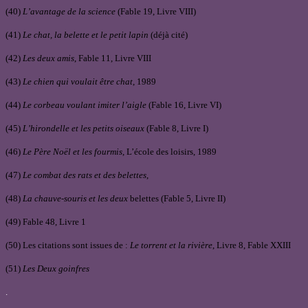
(40)
L’avantage de la science
(Fable 19, Livre VIII)
(41)
Le chat, la belette et le petit lapin
(déjà cité)
(42)
Les deux amis
, Fable 11, Livre VIII
(43)
Le chien qui voulait être chat
, 1989
(44)
Le corbeau voulant imiter l’aigle
(Fable 16, Livre VI)
(45)
L’hirondelle et les petits oiseaux
(Fable 8, Livre I)
(46)
Le Père Noël et les fourmis
, L’école des loisirs, 1989
(47)
Le combat des rats et des belettes
,
(48)
La chauve-souris et les deux
belettes (Fable 5, Livre II)
(49) Fable 48, Livre 1
(50) Les citations sont issues de :
Le torrent et la rivière
, Livre 8, Fable XXIII
(51)
Les Deux goinfres
.