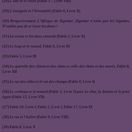
(28)
L’âne et le chien
(Fable 17, Livre VIII)
(29)
L’araignée et l’hirondelle
(Fable 6, Livre X)
(30) Respectivement
L’Afrique de Zigomar
,
Zigomar n’aime pas les légumes
,
N’oublie pas de te laver les dents !
(31)
La tortue et les deux canards
(Fable 2, Livre X)
(32)
Le loup et le renard
, Fable 6, Livre XI
(33) Fable 5, Livre III
(34)
La querelle des chiens et des chats et celle des chats et des souris,
Fable 8,
Livre XII
(35)
Le rat des villes et le rat des champs
(Fable 9, Livre I)
(36)
Le corbeau et le renard
(Fable 2, Livre I) puis
Le chat, la belette et le petit
lapin
(Fable 15, Livre VII)
(37) Fable 10, Livre I, Fable 2, Livre I, Fable 17, Livre IX
(38)
Le rat et l’huître
(Fable 9, Livre VIII)
(39) Fable 6, Livre X