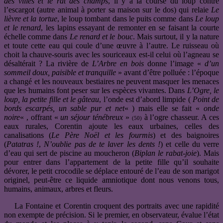
des villes et le rat des champs
, il y a la course du loup contre
l’escargot (autre animal à porter sa maison sur le dos) qui relaie
Le
lièvre et la tortue
, le loup tombant dans le puits comme dans
Le loup
et le renard
, les lapins essayant de remonter en se faisant la courte
échelle comme dans
Le renard et le bouc
. Mais surtout, il y la nature
et toute cette eau qui coule d’une œuvre à l’autre. Le ruisseau où
choit la chauve-souris avec les souriceaux est-il celui où l’agneau se
désaltérait ? La rivière de
L’Arbre en bois
donne l’image «
d’un
sommeil doux, paisible et tranquille
» avant d’être polluée : l’époque
a changé et les nouveaux bestiaires ne peuvent masquer les menaces
que les humains font peser sur les espèces vivantes. Dans
L’Ogre, le
loup, la petite fille et le gâteau
, l’onde est d’abord limpide (
Point de
bords escarpés, un sable pur et net
« ) mais elle se fait «
onde
noire
« , offrant «
un séjour ténébreux
»
à l’ogre chasseur. A ces
(50)
eaux rurales, Corentin ajoute les eaux urbaines, celles des
canalisations (
Le Père Noël et les fourmis
) et des baignoires
(
Patatras !
,
N’oublie pas de te laver les dents !
) et celle du verre
d’eau qui sert de piscine au moucheron (
Biplan le rabat-joie
). Mais
pour entrer dans l’appartement de la petite fille qu’il souhaite
dévorer, le petit crocodile se déplace entouré de l’eau de son marigot
originel, peut-être ce liquide amniotique dont nous venons tous,
humains, animaux, arbres et fleurs.
La Fontaine et Corentin croquent des portraits avec une rapidité
non exempte de précision. Si le premier, en observateur, évalue l’état