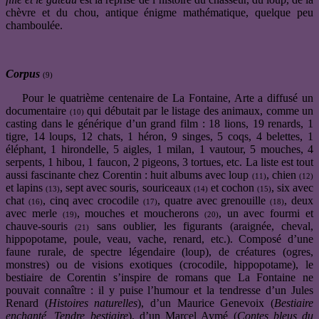
chèvre et du chou, antique énigme mathématique, quelque peu
chamboulée.
Corpus
(9)
Pour le quatrième centenaire de La Fontaine, Arte a diffusé un
documentaire
qui débutait par le listage des animaux, comme un
(10)
casting dans le générique d’un grand film : 18 lions, 19 renards, 1
tigre, 14 loups, 12 chats, 1 héron, 9 singes, 5 coqs, 4 belettes, 1
éléphant, 1 hirondelle, 5 aigles, 1 milan, 1 vautour, 5 mouches, 4
serpents, 1 hibou, 1 faucon, 2 pigeons, 3 tortues, etc. La liste est tout
aussi fascinante chez Corentin : huit albums avec loup
, chien
(11)
(12)
et lapins
, sept avec souris, souriceaux
et cochon
, six avec
(13)
(14)
(15)
chat
, cinq avec crocodile
, quatre avec grenouille
, deux
(16)
(17)
(18)
avec merle
, mouches et moucherons
, un avec fourmi et
(19)
(20)
chauve-souris
sans oublier, les figurants (araignée, cheval,
(21)
hippopotame, poule, veau, vache, renard, etc.). Composé d’une
faune rurale, de spectre légendaire (loup), de créatures (ogres,
monstres) ou de visions exotiques (crocodile, hippopotame), le
bestiaire de Corentin s’inspire de romans que La Fontaine ne
pouvait connaître : il y puise l’humour et la tendresse d’un Jules
Renard (
Histoires naturelles
), d’un Maurice Genevoix (
Bestiaire
enchanté, Tendre bestiaire
), d’un Marcel Aymé (
Contes bleus du