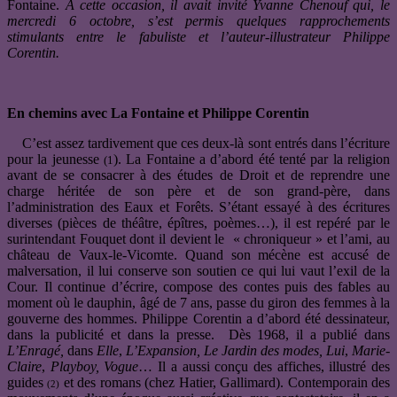
Fontaine.
À cette occasion, il avait invité Yvanne Chenouf qui, le
mercredi 6 octobre, s’est permis quelques rapprochements
stimulants entre le fabuliste et l’auteur-illustrateur Philippe
Corentin.
En chemins avec La Fontaine et Philippe Corentin
C’est assez tardivement que ces deux-là sont entrés dans l’écriture
pour la jeunesse
). La Fontaine a d’abord été tenté par la religion
(1
avant de se consacrer à des études de Droit et de reprendre une
charge héritée de son père et de son grand-père, dans
l’administration des Eaux et Forêts. S’étant essayé à des écritures
diverses (pièces de théâtre, épîtres, poèmes…), il est repéré par le
surintendant Fouquet dont il devient le « chroniqueur » et l’ami, au
château de Vaux-le-Vicomte. Quand son mécène est accusé de
malversation, il lui conserve son soutien ce qui lui vaut l’exil de la
Cour. Il continue d’écrire, compose des contes puis des fables au
moment où le dauphin, âgé de 7 ans, passe du giron des femmes à la
gouverne des hommes. Philippe Corentin a d’abord été dessinateur,
dans la publicité et dans la presse. Dès 1968, il a publié dans
L’Enragé,
dans
Elle
,
L’Expansion, Le Jardin des modes, Lui
,
Marie-
Claire
,
Playboy, Vogue
… Il a aussi conçu des affiches, illustré des
guides
et des romans (chez Hatier, Gallimard). Contemporain des
(2)