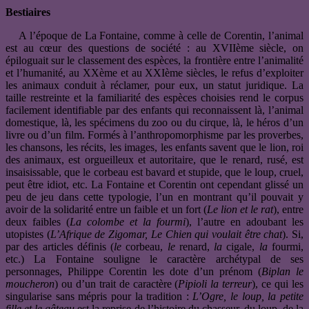
Bestiaires
A l’époque de La Fontaine, comme à celle de Corentin, l’animal
est au cœur des questions de société : au XVIIème siècle, on
épiloguait sur le classement des espèces, la frontière entre l’animalité
et l’humanité, au XXème et au XXIème siècles, le refus d’exploiter
les animaux conduit à réclamer, pour eux, un statut juridique. La
taille restreinte et la familiarité des espèces choisies rend le corpus
facilement identifiable par des enfants qui reconnaissent là, l’animal
domestique, là, les spécimens du zoo ou du cirque, là, le héros d’un
livre ou d’un film. Formés à l’anthropomorphisme par les proverbes,
les chansons, les récits, les images, les enfants savent que le lion, roi
des animaux, est orgueilleux et autoritaire, que le renard, rusé, est
insaisissable, que le corbeau est bavard et stupide, que le loup, cruel,
peut être idiot, etc. La Fontaine et Corentin ont cependant glissé un
peu de jeu dans cette typologie, l’un en montrant qu’il pouvait y
avoir de la solidarité entre un faible et un fort (
Le lion et le rat
), entre
deux faibles (
La colombe et la fourmi
), l’autre en adoubant les
utopistes (
L’Afrique de Zigomar, Le Chien qui voulait être chat
). Si,
par des articles définis (
le
corbeau,
le
renard,
la
cigale,
la
fourmi,
etc.) La Fontaine souligne le caractère archétypal de ses
personnages, Philippe Corentin les dote d’un prénom (
Biplan le
moucheron
) ou d’un trait de caractère (
Pipioli la terreur
), ce qui les
singularise sans mépris pour la tradition :
L’Ogre, le loup, la petite
fille et le gâteau
est la reprise de l’histoire du chasseur, du loup, de la