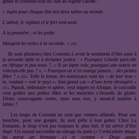
gibier et contraint tout un clan au régime carotte :
«
Jupin pour chaque état mit deux tables au monde.
L’adroit, le vigilant et le fort sont assis
A la première ; et les petits
Mangent les restes à la seconde.
»
(29)
Ils sont plusieurs chez Corentin à avoir le sentiment d’être assis à
la seconde table et à réclamer justice : «
Pourquoi Ginette part-elle
en Afrique et pas nous ?, «
Si un lapin vole, pourquoi une souris ne
volerait-elle pas ? »
, «
Pourquoi on n’en mange jamais… des petites
filles ? »
. Telle la tortue, les souriceaux sont las «
de leur trou
»
(30)
et, voulant «
voir le pays »
, font grand cas «
d’une terre étrangère »
. Pipioli, sédentaire et aptère, veut migrer en Afrique, le crocodile
(31)
veut goûter aux petites filles et les mouches s’étourdir de gloire
.
Désirs extravagants certes, mais sans eux, y aurait-il matière à
fables ?
Les loups de Corentin ne sont que ventres affamés. Pour une
bouchée, pour une gorgée, ils sont prêts à tout gober. Chez La
Fontaine, le loup n’est pas toujours le plus fort, il lui arrive d’être
dupé. Un renard succombe au mirage du puits («
l’orbiculaire image
lui parut un fromage »
) et comme «
Deux seaux