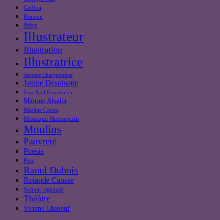
Griffon
Humour
Ibby
Illustrateur
Illustration
Illustratrice
Jacques Charpentreau
Janine Despinette
Jean-Paul Gourévitch
Martine Abadia
Martine Cortes
Monique Hennequin
Moulins
Pauvreté
Poésie
Prix
Raoul Dubois
Rolande Causse
Section régionale
Théâtre
Yvanne Chenouf