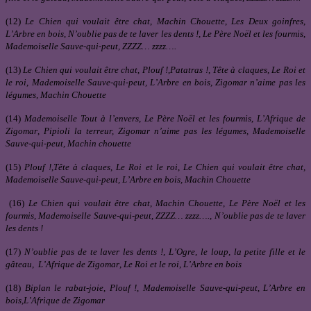
(12)
Le Chien qui voulait être chat
,
Machin Chouette
,
Les Deux goinfres
,
L’Arbre en bois
,
N’oublie pas de te laver les dents !, Le Père Noël et les fourmis
,
Mademoiselle Sauve-qui-peut, ZZZZ… zzzz….
(13)
Le Chien qui voulait être chat
,
Plouf !
,
Patatras !
,
Tête à claques, Le Roi et
le roi
,
Mademoiselle Sauve-qui-peut, L’Arbre en bois, Zigomar n’aime pas les
légumes, Machin Chouette
(14)
Mademoiselle Tout à l’envers
,
Le Père Noël et les fourmis
,
L’Afrique de
Zigomar
,
Pipioli la terreur, Zigomar n’aime pas les légumes, Mademoiselle
Sauve-qui-peut
,
Machin chouette
(15)
Plouf !
,
Tête à claques
,
Le Roi et le roi
,
Le Chien qui voulait être chat,
Mademoiselle Sauve-qui-peut, L’Arbre en bois, Machin Chouette
(16)
Le Chien qui voulait être chat
,
Machin Chouette
,
Le Père Noël et les
fourmis, Mademoiselle Sauve-qui-peut
,
ZZZZ… zzzz…., N’oublie pas de te laver
les dents !
(17)
N’oublie pas de te laver les dents !, L’Ogre, le loup, la petite fille et le
gâteau
,
L’Afrique de Zigomar
,
Le Roi et le roi
,
L’Arbre en bois
(18)
Biplan le rabat-joie
,
Plouf !
,
Mademoiselle Sauve-qui-peut
,
L’Arbre en
bois,L’Afrique de Zigomar