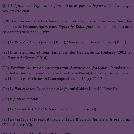
(19)
L’Afrique de Zigomar, Zigomar n’aime pas les légumes, Le Chien qui
voulait être chat
(20) Le poisson dans
Le Chien qui voulait être ch
at et
L’Arbre en bois
, les
mouches et les moustiques dans
Biplan le Rabat-joie
, les mouches et autres
coléoptères dans
ZZZZ… zzzz….
(21)
Le Père Noël et les fourmis
(1989),
Mademoiselle Tout à l’envers
(1988)
(22) Illustrateur aux éditions Taillandier des
Fable
s, de La Fontaine (2003) et
du
Roman de Renart
(2016)
(23)
Bestiaire du roman contemporain d’expression française
, Introduction,
Lucile Desblache, Presses Universitaires Blaise Pascal, Centre de Recherches sur
les Littératures Modernes et Contemporaines, 2002, pp. 11-12
(24)
Le lion et le rat, La colombe et la fourmi
(Fables 11 et 12, Livre II)
(25)
Pipioli la terreur
(26)
Le Cochet, le Chat et le Souriceau
(Fable 5, Livre VI)
(27)
Le corbeau et le renard
(Fable 2, Livre I) puis
La laitière et le pot au lait
(Fable 9, livre VII)