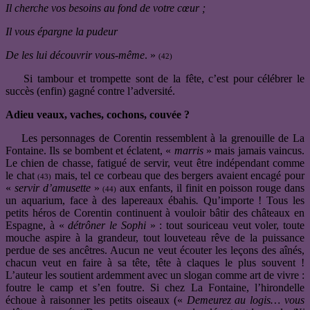
Il cherche vos besoins au fond de votre cœur ;
Il vous épargne la pudeur
De les lui découvrir vous-même
. »
(42)
Si tambour et trompette sont de la fête, c’est pour célébrer le
succès (enfin) gagné contre l’adversité.
Adieu veaux, vaches, cochons, couvée ?
Les personnages de Corentin ressemblent à la grenouille de La
Fontaine. Ils se bombent et éclatent, «
marris
» mais jamais vaincus.
Le chien de chasse, fatigué de servir, veut être indépendant comme
le chat
mais, tel ce corbeau que des bergers avaient encagé pour
(43)
«
servir d’amusette
»
aux enfants, il finit en poisson rouge dans
(44)
un aquarium, face à des lapereaux ébahis
.
Qu’importe ! Tous les
petits héros de Corentin continuent à vouloir bâtir des châteaux en
Espagne, à «
détrôner le Sophi
» : tout souriceau veut voler, toute
mouche aspire à la grandeur, tout louveteau rêve de la puissance
perdue de ses ancêtres. Aucun ne veut écouter les leçons des aînés,
chacun veut en faire à sa tête, tête à claques le plus souvent !
L’auteur les soutient ardemment avec un slogan comme art de vivre :
foutre le camp et s’en foutre. Si chez La Fontaine, l’hirondelle
échoue à raisonner les petits oiseaux («
Demeurez au logis… vous