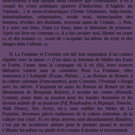
mouvements d’une époque aussi créative que contestataire, il en a
croqué les crises politiques (guerres d’Indochine, d’Algérie, du
Vietnam…) et socio-économiques (Trente Glorieuses, baby-boom,
industrialisation, urbanisation, exode rural, émancipation des
femmes, révoltes des étudiants, nouveau statut de l’enfant…). Puis,
il a suivi son frère, Alain Le Saux, dans la littérature de jeunesse.
Après un livre en commun
, il a fait cavalier seul, illustré un conte
(3)
et des romans
avant de s’acquitter lui-même du texte et des
(4)
(5)
images dans l’album.
(6)
Si La Fontaine et Corentin ont tiré leur inspiration d’un contact
régulier avec la nature
(l’un dans sa fonction de Maître des Eaux
(7)
et Forêts, l’autre dans la campagne où il vit (8)), leurs sources
littéraires varient sans se contrarier. Pour La Fontaine, elles
remontent à l’Antiquité (Ésope, Phèdre…), au
Roman de Renart
, à
la culture orientale (
Pancatantra
), pour Corentin, l’éventail s’élargit
avec les siècles. S’inspirant lui aussi du
Roman de Renart
(et des
illustrations de Benjamin Rabier), il revisite les contes (Perrault,
Grimm), puise dans sa passion pour les bandes dessinées et les
dessins animés de sa jeunesse (
Pif
,
Roudoudou
et
Riquiqui
,
Totoche
,
Walt Disney, Tex Avery, etc.), sans oublier les fables de La
Fontaine, devenues pièces maîtresses de la culture enfantine, de la
culture tout court. Si ces deux œuvres sont abondamment illustrées,
c’est par de nombreux artistes pour le premier quand le second
s’illustre lui-même ou plutôt écrit comme il dessine et inversement.