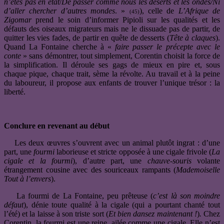
n’êtes pas en état
/
De passer comme nous les déserts et les ondes/Ni
d’aller chercher d’autres mondes
. »
), celle de
L’Afrique de
(45)
Zigomar
prend le soin d’informer Pipioli sur les qualités et les
défauts des oiseaux migrateurs mais ne le dissuade pas de partir, de
quitter les vies fades, de partir en quête de desserts (
Tête à claques
).
Quand La Fontaine cherche à «
faire passer le précepte avec le
conte
» sans démontrer, tout simplement, Corentin choisit la force de
la simplification. Il déroule ses gags de mieux en pire et, sous
chaque pique, chaque trait, sème la révolte. Au travail et à la peine
du laboureur, il propose aux enfants de trouver l’unique trésor : la
liberté.
Conclure en revenant au début
Les deux œuvres s’ouvrent avec un animal plutôt ingrat : d’une
part, une
fourmi
laborieuse et stricte opposée à une cigale frivole (
La
cigale et la fourmi
), d’autre part, une
chauve-souris
volante
étrangement cousine avec des souriceaux rampants (
Mademoiselle
Tout à l’envers
).
La fourmi de La Fontaine, peu prêteuse (
c’est là son moindre
défaut
), dénie toute qualité à la cigale (qui a pourtant chanté tout
l’été) et la laisse à son triste sort (
Et bien dansez maintenant !
)
.
Chez
Corentin, la fourmi est une reine, ailée comme une cigale. Elle n’est