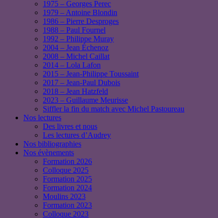
1975 – Georges Perec
1979 – Antoine Blondin
1986 – Pierre Desproges
1988 – Paul Fournel
1992 – Philippe Muray
2004 – Jean Échenoz
2008 – Michel Caillat
2014 – Lola Lafon
2015 – Jean-Philippe Toussaint
2017 – Jean-Paul Dubois
2018 – Jean Hatzfeld
2023 – Guillaume Meurisse
Siffler la fin du match avec Michel Pastoureau
Nos lectures
Des livres et nous
Les lectures d’Audrey
Nos bibliographies
Nos évènements
Formation 2026
Colloque 2025
Formation 2025
Formation 2024
Moulins 2023
Formation 2023
Colloque 2023