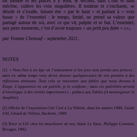
du monde et les places à y tenir, le second, sans Cour et sans
mécène, cultive les voix singulières. Il tonitrue et s’enchante, se
désole et s’exalte, faisant rire « par le haut » et parlant à « voix
basse » de l’essentiel : le temps, limité, ne prend sa valeur que
partagé autour de soi, avec ce qui vit, palpite et se bat. L’essentiel,
aux pires moments, c’est d’avoir toujours «
un petit peu faim
»
.
(51)
par Yvanne Chenouf – septembre 2021.
NOTES
(1) «
Vous êtes à un âge où l’amusement et les jeux sont permis aux princes ;
mais en même temps vous devez donner quelques-unes de vos pensées à des
réflexions sérieuses. Tout cela se rencontre aux fables que nous devons à
Ésope. L’apparence en est puérile, je le confesse ; mais ces puérilités servent
d’enveloppe à des vérités importantes.
« , préface aux Fables (
A monseigneur le
dauphin
).
(2) Affiche de l’exposition
Cité Ciné
à La Villette, dans les années 1980,
Guide
SAS
, Gérard de Villiers, Hachette, 1989
(3)
Totor et Lili chez les moucheurs de nez
, Alain Le Saux, Philippe Corentin,
Rivages, 1982