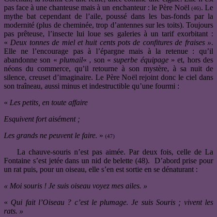
pas face à une chanteuse mais à un enchanteur : le Père Noël
. Le
(46)
mythe bat cependant de l’aile, poussé dans les bas-fonds par la
modernité (plus de cheminée, trop d’antennes sur les toits). Toujours
pas prêteuse, l’insecte lui loue ses galeries à un tarif exorbitant :
«
Deux tonnes de miel et huit cents pots de confitures de fraises »
.
Elle ne l’encourage pas à l’épargne mais à la retenue : qu’il
abandonne son «
plumail
« , son «
superbe équipage
» et, hors des
néons du commerce, qu’il retourne à son mystère, à sa nuit de
silence, creuset d’imaginaire. Le Père Noël rejoint donc le ciel dans
son traîneau, aussi minus et indestructible qu’une fourmi :
«
Les petits, en toute affaire
Esquivent fort aisément ;
Les grands ne peuvent le faire.
»
(47)
La chauve-souris n’est pas aimée. Par deux fois, celle de La
Fontaine s’est jetée dans un nid de belette (48). D’abord prise pour
un rat puis, pour un oiseau, elle s’en est sortie en se dénaturant :
« Moi souris ! Je suis oiseau voyez mes ailes. »
«
Qui fait l’Oiseau ? c’est le plumage. Je suis Souris ; vivent les
rats. »