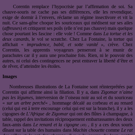
Corentin remplace l’hypocrisie par l’affirmation de soi. Sa
chauve-souris ne cache pas ses différences, elle les revendique,
exige de dormir à l’envers, réclame un régime insectivore et vit la
nuit. Ce sans-gêne choque les souriceaux qui médisent sur ses ailes
(
affreuse
s) et critiquent ses poils (elle n’est pas chauve) mais quelque
chose pourtant les fascine : elle vole ! Comme dans
La tortue et les
deux canards
, le vol se scratche. Chez La Fontaine, la tortue qui
affichait «
i
mprudence, babil, et sotte vanité »
, crève. Chez
Corentin, les apprentis voyageurs penseront à se munir de
parachutes car il y aura une prochaine fois. Rien, ni le pouvoir des
autres, ni celui des contingences ne peut entraver la liberté d’être et
de rêver, d’atteindre les étoiles.
Images
Nombreuses illustrations de La Fontaine sont réinterprétées par
Corentin qui affirme ainsi la filiation. Il y a, dans
Zigomar n’aime
pas les légumes
, interversion de l’oiseau noir au sol et du souriceau
«
sur un arbre perché
« , hommage décalé au corbeau et au renard
(celui qui est à terre encourage celui qui est sur la branche), il y a les
cigognes de
L’Afrique de Zigomar
qui ont des flûtes à champagne, à
table, rappel des invitations réciproquement embarrassantes des deux
faux-amis dans
Le renard et la cigogne
, il y a ces deux souris
(49)
dînant sur la table des humains dans
Machin chouette
comme
Le rat