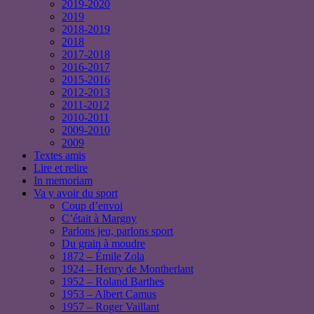
2019-2020
2019
2018-2019
2018
2017-2018
2016-2017
2015-2016
2012-2013
2011-2012
2010-2011
2009-2010
2009
Textes amis
Lire et relire
In memoriam
Va y avoir du sport
Coup d’envoi
C’était à Margny
Parlons jeu, parlons sport
Du grain à moudre
1872 – Émile Zola
1924 – Henry de Montherlant
1952 – Roland Barthes
1953 – Albert Camus
1957 – Roger Vaillant