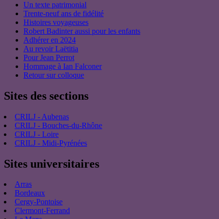
Un texte patrimonial
Trente-neuf ans de fidélité
Histoires voyageuses
Robert Badinter aussi pour les enfants
Adhérer en 2024
Au revoir Laëtitia
Pour Jean Perrot
Hommage à Ian Falconer
Retour sur colloque
Sites des sections
CRILJ - Aubenas
CRILJ - Bouches-du-Rhône
CRILJ - Loire
CRILJ - Midi-Pyrénées
Sites universitaires
Arras
Bordeaux
Cergy-Pontoise
Clermont-Ferrand