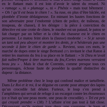
en le flattant mais il est loin d’avoir le talent du renard. Ni
«
ramage »
, ni «
plumage »
, ni «
Phénix
» mais tout bêtement :
«
Oh ! qu’il est beau le chien ! »
. Sa ruse, en plus d’être bâclée, est
plombée d’ironie dédaigneuse. En mimant les hautes fonctions de
son adversaire pour l’endormir (chien de police, de traîneau, de
troupeau, de chasse), il les dénigre : la pièce à conviction du
détective est une crotte de chien, le musher est un pataud, le patou se
fait charger par un bélier et la cible du chasseur est le chien en
personne. Le matou feint alors la (fausse) modestie : «
Si je savais
un tant soit peu aboyer et montrer les dents, je n’hésiterais pas une
seconde à faire le chien de garde »
. Revient, sous ces mots, le
marché de dupes entre le singe Bertrand
invitant le chat Raton à
(37)
retirer les marrons du feu à sa place en le flattant : «
Si Dieu m’avait
fait naître
/Propre à tirer marrons du feu,/Certes marrons verraient
beau jeu »
. Mais le chat de Corentin, comme presque tous ces
personnages, échoue faute de posséder la qualité distinctive du
dupeur : la distance.
Même problème chez le loup qui confond malice et tartufferie.
Dans
Le Roi et le roi
, il se déguise en carotte pour attraper des lapins
qu’un crocodile fait détaler. Furieux, le loup s’en prend à
l’amphibien qui servait de refuge à un escargot contre les étourneaux
(ce n’était qu’une peau morte, une peau de crocodile). «
Tel est pris
qui croyait prendre
» (38) ? L’affaire n’est pas tout à fait close.
Découvrant qu’ils portent tous deux une couronne, le loup et