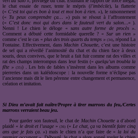
vert du salo »
, privilège du chat. Estimant le rapport de force inégal,
le chat essaie de ruser, tente le mépris (
l’imbécile
), la flatterie
(«
C’est toi qui es bon à tout et moi bon à rien. »
), le raisonnement
(«
Tu peux comprendre ça… »
) puis se résout à l’affrontement
(«
C’est donc moi qui dors dans le fauteuil vert du salon…
« ).
Nenni ! Le chien le déloge «
sans autre forme de procès »
.
Comment a débuté cette formidable querelle ? «
Sur un rien »
comme c’est le cas «
plus des trois quarts du temps »
, répond La
(34)
Fontaine. Effectivement, dans
Machin Chouette
, c’est une histoire
de sel qui a réveillé l’animosité du chat et du chien face à deux
souris, deux convives, que le bruit a fait fuir comme rat des villes et
rat des champs interrompus dans leur festin («
quelqu’un
troubla la
fête »
) . Les bris de fables s’insèrent dans les albums comme
(35)
pierreries dans un kaléidoscope : la nouvelle forme n’éclipse pas
l’ancienne mais dit le lien pérenne entre changement et permanence,
création et imitation.
Si Dieu m’avait fait naître
/Propre à tirer marrons du feu,/Certes
marrons verraient beau jeu.
Pour garder son fauteuil, le chat de
Machin Chouette
a d’abord
plaidé «
le droit et l’usage
»
(«
Le chat, ça va bientôt faire cinq
(36)
ans que je fais ça. »
) mais le chien n’a que faire de «
la loi du
premier occupant »
. Débouté, le chat a alors songé rouler le chien