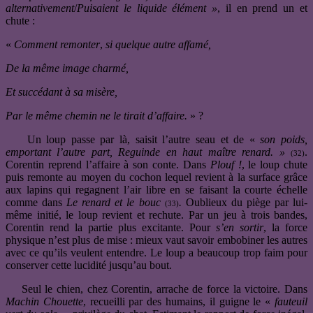
alternativement
/
Puisaient le liquide élément »
, il en prend un et
chute :
«
Comment remonter
,
si quelque autre affamé,
De la même image charmé,
Et succédant à sa misère,
Par le même chemin ne le tirait d’affaire.
» ?
Un loup passe par là, saisit l’autre seau et de «
son poids,
emportant l’autre part, Reguinde en haut maître renard. »
.
(32)
Corentin reprend l’affaire à son conte. Dans
Plouf !
, le loup chute
puis remonte au moyen du cochon lequel revient à la surface grâce
aux lapins qui regagnent l’air libre en se faisant la courte échelle
comme dans
Le renard et le bouc
.
Oublieux du piège par lui-
(33)
même initié, le loup revient et rechute. Par un jeu à trois bandes,
Corentin rend la partie plus excitante. Pour
s’en sortir
, la force
physique n’est plus de mise : mieux vaut savoir embobiner les autres
avec ce qu’ils veulent entendre. Le loup a beaucoup trop faim pour
conserver cette lucidité jusqu’au bout.
Seul le chien, chez Corentin, arrache de force la victoire. Dans
Machin Chouette
, recueilli par des humains, il guigne le «
fauteuil