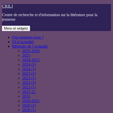
Aller
CRILJ
au
Centre de recherche et d'information sur la littérature pour la
contenu
jeunesse
Menu et widgets
Qui sommes-nous ?
Fil d’actualité
Mémoire de l’actualité
2025-2026
2025
2024-2025
2024 (2)
2024 (1)
2023 (2)
2023 (1)
2022 (2)
2022 (1)
2021-22
2021
2020-2021
2020 (2)
2020 (1)