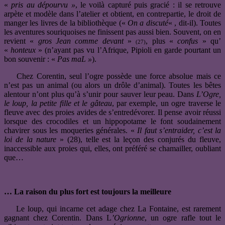
«
pris au dépourvu »
, le voilà capturé puis gracié : il se retrouve
arpète et modèle dans l’atelier et obtient, en contrepartie, le droit de
manger les livres de la bibliothèque («
On a discuté
« , dit-il). Toutes
les aventures souriquoises ne finissent pas aussi bien. Souvent, on en
revient «
gros Jean comme devant
»
, plus «
confus
» qu’
(27)
«
honteux
» (n’ayant pas vu l’Afrique, Pipioli en garde pourtant un
bon souvenir : «
Pas maL »
).
Chez Corentin, seul l’ogre possède une force absolue mais ce
n’est pas un animal (ou alors un drôle d’animal). Toutes les bêtes
alentour n’ont plus qu’à s’unir pour sauver leur peau. Dans
L’Ogre,
le loup, la petite fille et le gâteau
, par exemple, un ogre traverse le
fleuve avec des proies avides de s’entredévorer. Il pense avoir réussi
lorsque des crocodiles et un hippopotame le font soudainement
chavirer sous les moqueries générales. «
Il faut s’entraider, c’est la
loi de la nature
» (28), telle est la leçon des conjurés du fleuve,
inaccessible aux proies qui, elles, ont préféré se chamailler, oubliant
que…
… La raison du plus fort est toujours la meilleure
Le loup, qui incarne cet adage chez La Fontaine, est rarement
gagnant chez Corentin. Dans L
’Ogrionne
, un ogre rafle tout le