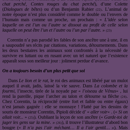
chat perché, Contes rouges du chat perché
), d’une Colette
(
Dialogues de bêtes
) ou d’un Benjamin Rabier
. L’animal de
(22)
notre époque n’est plus considéré comme le double ou l’envers de
l’humain mais comme un proche, un prochain : «
L’idée selon
laquelle on est l’un ou l’autre se dissout au profit de celle selon
laquelle on peut être l’un et l’autre ou l’un par l’autre. »
(23)
Corentin n’a pas parodié les fables de son ancêtre une à une, il en
a saupoudré ses récits par citations, variations, détournements. Dans
les deux bestiaires les animaux sont confrontés à la nécessité de
survivre en luttant ou en rusant avec un tel naturel que l’existence
apparaît sous son meilleur jour : joliment perdue d’avance.
On a toujours besoin d’un plus petit que soi
Dans
Le lion et le rat
, le roi des animaux est libéré par un mulot
auquel il avait, jadis, laissé la vie sauve. Dans
La colombe et la
fourmi
, l’insecte, tirée de la noyade par «
l’oiseau de Vénus
« , lui
rend la pareille, pique l’archer au talon et détourne sa flèche
.
(24)
Chez Corentin, la réciprocité (entre fort et faible ou entre égaux)
n’est jamais gagnée : elle se monnaye ! Flatté par les dessins de
souris de monsieur Corentin, Pipioli décide d’ «
aller voir
« . («
Si on
allait voir..
. »
). Oubliant la leçon de son ancêtre («
Garde-toi de
(25)
juger les gens sur la mine. »
), il trouve l’illustrateur d’abord bon
(26)
bougre («
Il n’a
pas l’air méchant
…
Il a l’air gentil… »
). Mais