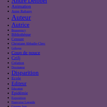
André Delobel
Animation
Anne Rabany
Auteur
Autrice
Beaugency
Bibliothèque
Censure
Christiane Abbadie-Clerc
Colloque
Coup de pouce
Crilj
Création
Dessinateur
Disparition
Ecole
Editeur
Education
Epidémie
Exposition
Françoise Lagarde
Georges Jean