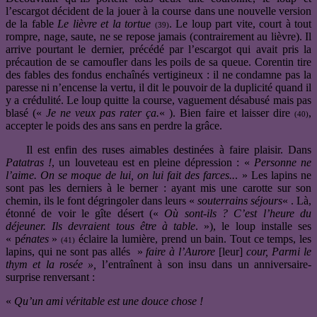
l’escargot décident de la jouer à la course dans une nouvelle version
de la fable
Le lièvre et la tortue
. Le loup part vite, court à tout
(39)
rompre, nage, saute, ne se repose jamais (contrairement au lièvre). Il
arrive pourtant le dernier, précédé par l’escargot qui avait pris la
précaution de se camoufler dans les poils de sa queue. Corentin tire
des fables des fondus enchaînés vertigineux : il ne condamne pas la
paresse ni n’encense la vertu, il dit le pouvoir de la duplicité quand il
y a crédulité. Le loup quitte la course, vaguement désabusé mais pas
blasé («
Je ne veux pas rater ça.
« ). Bien faire et laisser dire
,
(40)
accepter le poids des ans sans en perdre la grâce.
Il est enfin des ruses aimables destinées à faire plaisir. Dans
Patatras !
, un louveteau est en pleine dépression : «
Personne ne
l’aime. On se moque de lui, on lui fait des farces..
. » Les lapins ne
sont pas les derniers à le berner : ayant mis une carotte sur son
chemin, ils le font dégringoler dans leurs «
souterrains séjours
« . Là,
étonné de voir le gîte désert («
Où sont-ils ? C’est l’heure du
déjeuner. Ils devraient tous être à table
. »), le loup installe ses
« p
énates
»
éclaire la lumière, prend un bain. Tout ce temps, les
(41)
lapins, qui ne sont pas allés »
faire à l’Aurore
[leur]
cour, Parmi le
thym et la rosée »,
l’entraînent à son insu dans un anniversaire-
surprise renversant :
«
Qu’un ami véritable est une douce chose !